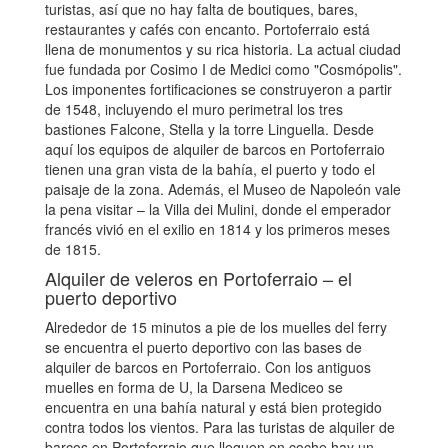
turistas, así que no hay falta de boutiques, bares,
restaurantes y cafés con encanto. Portoferraio está
llena de monumentos y su rica historia. La actual ciudad
fue fundada por Cosimo I de Medici como "Cosmópolis".
Los imponentes fortificaciones se construyeron a partir
de 1548, incluyendo el muro perimetral los tres
bastiones Falcone, Stella y la torre Linguella. Desde
aquí los equipos de alquiler de barcos en Portoferraio
tienen una gran vista de la bahía, el puerto y todo el
paisaje de la zona. Además, el Museo de Napoleón vale
la pena visitar – la Villa dei Mulini, donde el emperador
francés vivió en el exilio en 1814 y los primeros meses
de 1815.
Alquiler de veleros en Portoferraio – el
puerto deportivo
Alrededor de 15 minutos a pie de los muelles del ferry
se encuentra el puerto deportivo con las bases de
alquiler de barcos en Portoferraio. Con los antiguos
muelles en forma de U, la Darsena Mediceo se
encuentra en una bahía natural y está bien protegido
contra todos los vientos. Para las turistas de alquiler de
barcos en Portoferraio que lleguen en coche hay un