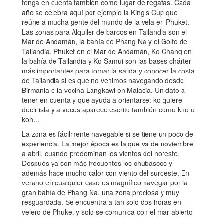
tenga en cuenta también como lugar de regatas. Cada
año se celebra aquí por ejemplo la King’s Cup que
reúne a mucha gente del mundo de la vela en Phuket.
Las zonas para Alquiler de barcos en Tailandia son el
Mar de Andamán, la bahía de Phang Na y el Golfo de
Tailandia. Phuket en el Mar de Andamán, Ko Chang en
la bahía de Tailandia y Ko Samui son las bases chárter
más importantes para tomar la salida y conocer la costa
de Tailandia si es que no venimos navegando desde
Birmania o la vecina Langkawi en Malasia. Un dato a
tener en cuenta y que ayuda a orientarse: ko quiere
decir isla y a veces aparece escrito también como kho o
koh…
La zona es fácilmente navegable si se tiene un poco de
experiencia. La mejor época es la que va de noviembre
a abril, cuando predominan los vientos del noreste.
Después ya son más frecuentes los chubascos y
además hace mucho calor con viento del suroeste. En
verano en cualquier caso es magnífico navegar por la
gran bahía de Phang Na, una zona preciosa y muy
resguardada. Se encuentra a tan solo dos horas en
velero de Phuket y solo se comunica con el mar abierto