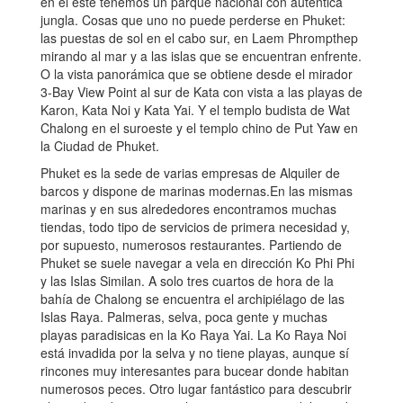
en el este tenemos un parque nacional con auténtica
jungla. Cosas que uno no puede perderse en Phuket:
las puestas de sol en el cabo sur, en Laem Phrompthep
mirando al mar y a las islas que se encuentran enfrente.
O la vista panorámica que se obtiene desde el mirador
3-Bay View Point al sur de Kata con vista a las playas de
Karon, Kata Noi y Kata Yai. Y el templo budista de Wat
Chalong en el suroeste y el templo chino de Put Yaw en
la Ciudad de Phuket.
Phuket es la sede de varias empresas de Alquiler de
barcos y dispone de marinas modernas.En las mismas
marinas y en sus alrededores encontramos muchas
tiendas, todo tipo de servicios de primera necesidad y,
por supuesto, numerosos restaurantes. Partiendo de
Phuket se suele navegar a vela en dirección Ko Phi Phi
y las Islas Similan. A solo tres cuartos de hora de la
bahía de Chalong se encuentra el archipiélago de las
Islas Raya. Palmeras, selva, poca gente y muchas
playas paradisicas en la Ko Raya Yai. La Ko Raya Noi
está invadida por la selva y no tiene playas, aunque sí
rincones muy interesantes para bucear donde habitan
numerosos peces. Otro lugar fantástico para descubrir