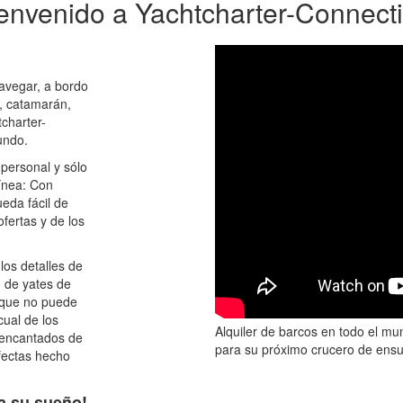
envenido a Yachtcharter-Connect
avegar, a bordo
o, catamarán,
charter-
undo.
 personal y sólo
línea: Con
eda fácil de
fertas y de los
los detalles de
n de yates de
 que no puede
cual de los
Alquiler de barcos en todo el mu
 encantados de
para su próximo crucero de ens
fectas hecho
va su sueño!