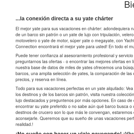
Bi
...la conexión directa a su yate chárter
El mejor yate para sus vacaciones en chárter: adondequiera n
de un barco sin patrón o un yate de lujo con tripulación, veler
motovelero o yate de motor, súper yate o megayate, con Yacht
Connection encontrará el mejor yate para usted! En todo el m
Puede tener confianza al asesoramiento profesional y servicio
preguntarnos las ofertas - o encontrar las mejores ofertas en 
nuestra base de datos de miles de yates ofrecemos una búsqu
barcos, una amplia selección de yates, la comparación de las o
precios, y reserva en línea.
Todo para sus vacaciones perfectas en un yate alquilado: Vea 
los destinos y de los barcos sin patrón, visita nuestra colecció
lujo destacados y preguntenos por más opciones. En caso de
encontrar su yate preferido o no sabe aún qué barco busca o 
destinos de crucero son lo que más le convengan, estaremos
aconsejarle. Queremos que su sueño de unas vacaciones per
realidad.!
¡No sueñe con hacer un viaje navegando! ¡Vi