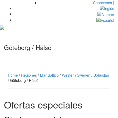
Conócenos |
Toggl
navig
Göteborg / Hälsö
Home
/
Regiones
/
Mar Báltico
/
Western Sweden / Bohuslan
/ Göteborg / Hälsö
Ofertas especiales