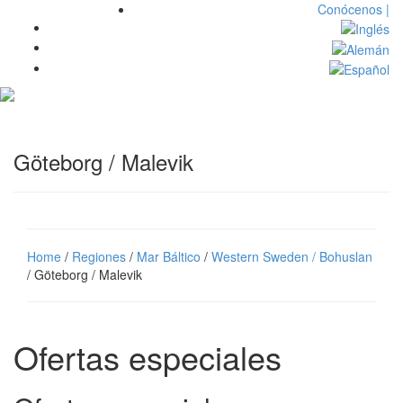
Conócenos |
Toggl
navig
Göteborg / Malevik
Home
/
Regiones
/
Mar Báltico
/
Western Sweden / Bohuslan
/ Göteborg / Malevik
Ofertas especiales