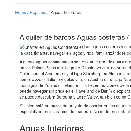
Home
/
Regiones
/ Aguas Interiores
Alquiler de barcos Aguas costeras /
Las aguas costeras y cont
la casa flotante, navegar en lagos y rios, familiarizándose
Algunas aguas continentales son bastante grandes para que
en los Países Bajos o el Lago de Constanza con las orillas 
Chiemsee, el Ammersee y el lago Starnberg en Alemania meri
con el pizzazz italiano y dolce vita, en Austria en el lago N
Los lagos de Polanda – Masuren – ofrecen porciones de la n
puede navegar sin prisa en el Havelland de Berlín o explor
se puede descubrir Borgoña y Loire Valley, tan bien como C
Si usted está en busca de un yate de chárter en las aguas 
especializan en los barcos de madera): No dude en contact
Aguas Interiores