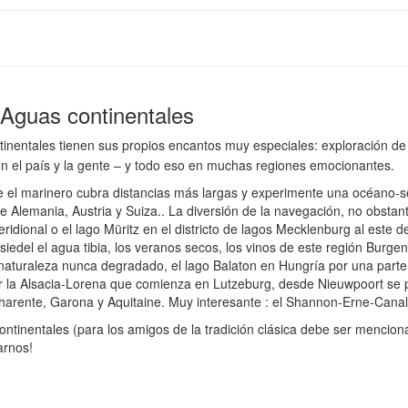
 Aguas continentales
inentales tienen sus propios encantos muy especiales: exploración de 
 con el país y la gente – y todo eso en muchas regiones emocionantes.
 el marinero cubra distancias más largas y experimente una océano-se
de Alemania, Austria y Suiza.. La diversión de la navegación, no obstan
dional o el lago Müritz en el districto de lagos Mecklenburg al este
eusiedel el agua tibia, los veranos secos, los vinos de este región Bur
aturaleza nunca degradado, el lago Balaton en Hungría por una parte, i
ar la Alsacia-Lorena que comienza en Lutzeburg, desde Nieuwpoort se p
harente, Garona y Aquitaine. Muy interesante : el Shannon-Erne-Canal 
continentales (para los amigos de la tradición clásica debe ser menc
arnos!