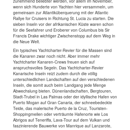
zunehmend beliebter werden, vor allem im November,
wenn sich Hunderte von Yachten hier versammeln, um
gemeinsam zur Atlantiküberquerung mit der Atlantic
Rallye for Cruisers in Richtung St. Lucia zu starten. Die
sieben Inseln vor der afrikanischen Küste waren schon
für die Seefahrer und Eroberer von Columbus bis Sir
Francis Drake wichtiger Zwischenstopp auf dem Weg in
die Neue Welt.
Ein typisches Yachtcharter-Revier für die Massen sind
die Kanaren zwar noch nicht. Aber immer mehr
Yachtcharter Kanaren-Crews freuen sich auf
anspruchsvolles Segeln. Das Yachtcharter-Revier
Kanarische Inseln reizt zudem durch die völlig
unterschiedlichen Landschaften auf den verschiedenen
Inseln, die somit auch beim Landgang jede Menge
Abwechslung bieten. Dünenlandschaften, Bergtouren,
Stadt-Trubel in Las Palmas oder der idyllische Hafen von
Puerto Mogan auf Gran Canaria, der schneebedeckte
Teide, das malerische Puerto de la Cruz, Touristen-
Shoppingmeilen oder verträumte Hafenorte wie Los
Abrigos auf Teneriffa, Lava-Tour auf dem Vulkan und
faszinierende Bauwerke von Manrique auf Lanzarote,