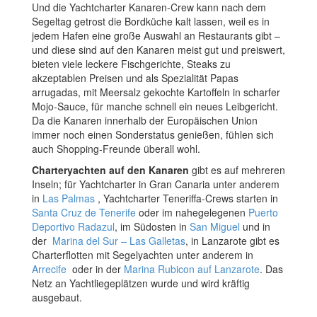
Und die Yachtcharter Kanaren-Crew kann nach dem
Segeltag getrost die Bordküche kalt lassen, weil es in
jedem Hafen eine große Auswahl an Restaurants gibt –
und diese sind auf den Kanaren meist gut und preiswert,
bieten viele leckere Fischgerichte, Steaks zu
akzeptablen Preisen und als Spezialität Papas
arrugadas, mit Meersalz gekochte Kartoffeln in scharfer
Mojo-Sauce, für manche schnell ein neues Leibgericht.
Da die Kanaren innerhalb der Europäischen Union
immer noch einen Sonderstatus genießen, fühlen sich
auch Shopping-Freunde überall wohl.
Charteryachten auf den Kanaren
gibt es auf mehreren
Inseln; für Yachtcharter in Gran Canaria unter anderem
in
Las Palmas
, Yachtcharter Teneriffa-Crews starten in
Santa Cruz de Tenerife
oder im nahegelegenen
Puerto
Deportivo Radazul
, im Südosten in
San Miguel
und in
der
Marina del Sur – Las Galletas
, in Lanzarote gibt es
Charterflotten mit Segelyachten unter anderem in
Arrecife
oder in der
Marina Rubicon auf Lanzarote
. Das
Netz an Yachtliegeplätzen wurde und wird kräftig
ausgebaut.