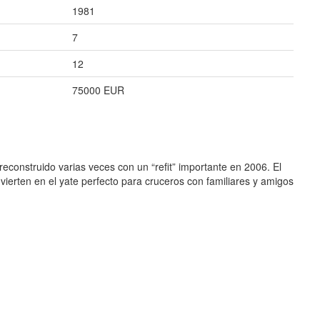
1981
7
12
75000 EUR
construido varias veces con un “refit” importante en 2006. El
ierten en el yate perfecto para cruceros con familiares y amigos
.