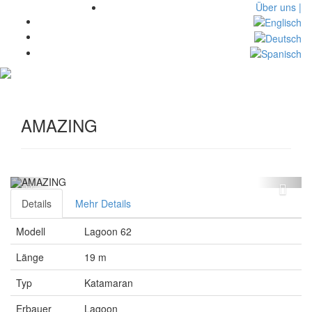
Über uns |
Toggl
navig
AMAZING
Details
Mehr Details
Modell
Lagoon 62
Länge
19 m
Typ
Katamaran
Erbauer
Lagoon