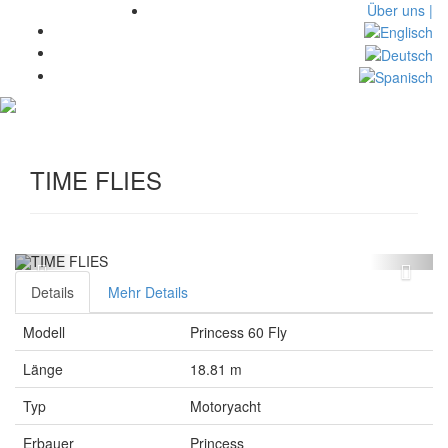
Über uns |
Toggl
navig
TIME FLIES
Details
Mehr Details
Modell
Princess 60 Fly
Länge
18.81 m
Typ
Motoryacht
Erbauer
Princess