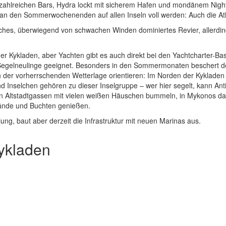
t zahlreichen Bars, Hydra lockt mit sicherem Hafen und mondänem Nightl
l an den Sommerwochenenden auf allen Inseln voll werden: Auch die A
ches, überwiegend von schwachen Winden dominiertes Revier, allerdings
r Kykladen, aber Yachten gibt es auch direkt bei den Yachtcharter-Basen
ür Segelneulinge geeignet. Besonders in den Sommermonaten beschert de
n der vorherrschenden Wetterlage orientieren: Im Norden der Kykladen w
 Inselchen gehören zu dieser Inselgruppe – wer hier segelt, kann An
nen Altstadtgassen mit vielen weißen Häuschen bummeln, in Mykonos d
nde und Buchten genießen.
jung, baut aber derzeit die Infrastruktur mit neuen Marinas aus.
Kykladen