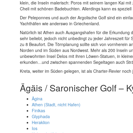
klein, die Inseln malerisch: Poros mit seinem langen Kai mi
Cheli mit schönen Badebuchten. Allerdings kann es speziel
Der Peleponnes und auch der Argolische Golf sind ein einfa
Yachthäfen wie anderswo in Griechenland.
Natürlich ist Athen auch Ausgangshafen für die Erkundung de
sehr beliebt, jedoch nicht unbedingt zu jeder Jahreszeit f
zu 8 Beaufort. Die Törnplanung sollte sich von vornherein a
Norden und im Süden aus Nordwest. Mehr als 200 Inseln und
unbewohnten Insel Delos mit ihren Löwen-Statuen, in klei
erkunden…und zwischen spannenden Segeltagen auch Strä
Kreta, weiter im Süden gelegen, ist als Charter-Revier noch 
Ägäis / Saronischer Golf – 
Ägina
Athen (Stadt, nicht Hafen)
Finikas
Glyphada
Heraklion
Ios