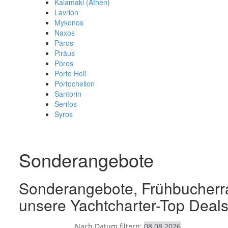
Kalamaki (Athen)
Lavrion
Mykonos
Naxos
Paros
Piräus
Poros
Porto Heli
Portochelion
Santorin
Serifos
Syros
Sonderangebote
Sonderangebote, Frühbucherrab
unsere Yachtcharter-Top Deal