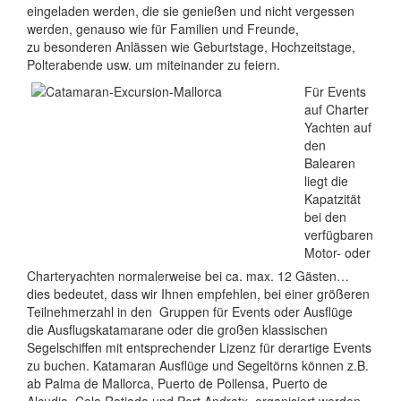
eingeladen werden
, die
sie
genießen und
nicht vergessen
werden, genauso wie
für Familien und
Freunde,
zu
besonderen Anlässen wie
Geburtstage
,
Hochzeitstage
,
Polterabende
usw.
um miteinander zu
feiern
.
Für Events
auf Charter
Yachten auf
den
Balearen
liegt die
Kapatzität
bei den
verfügbaren
Motor- oder
Charteryachten normalerweise bei ca. max. 12 Gästen…
dies bedeutet, dass wir Ihnen empfehlen, bei einer größeren
Teilnehmerzahl in den Gruppen für Events oder Ausflüge
die Ausflugskatamarane oder die großen klassischen
Segelschiffen mit entsprechender Lizenz für derartige Events
zu buchen. Katamaran Ausflüge und Segeltörns können z.B.
ab Palma de Mallorca, Puerto de Pollensa, Puerto de
Alcudia, Cala Ratjada und Port Andratx, organisiert werden,